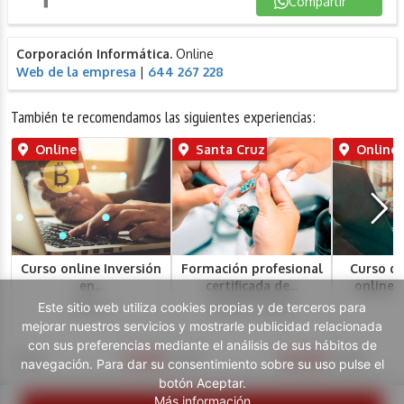
Compartir
Corporación Informática.
Online
Web de la empresa
|
644 267 228
También te recomendamos las siguientes experiencias:
Online
Santa Cruz
Online
Curso online Inversión
Formación profesional
Curso d
en...
certificada de...
online c
Este sitio web utiliza cookies propias y de terceros para
Benowu
Aj Nails Academy
B
mejorar nuestros servicios y mostrarle publicidad relacionada
con sus preferencias mediante el análisis de sus hábitos de
9,90€
19,90€
195€
60€
195€
navegación. Para dar su consentimiento sobre su uso pulse el
botón Aceptar.
Más información