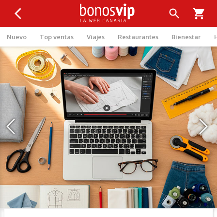
Nuevo
Top ventas
Viajes
Restaurantes
Bienestar
‹
›