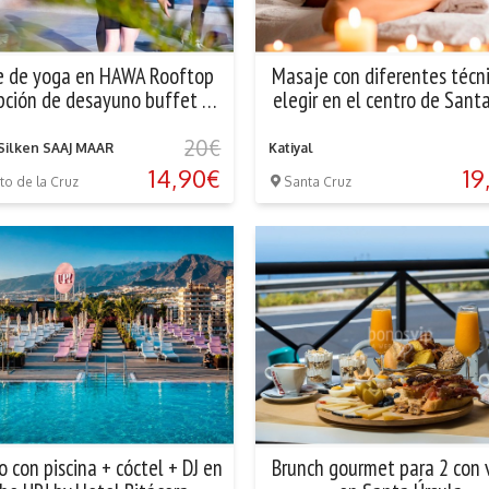
e de yoga en HAWA Rooftop
Masaje con diferentes técn
pción de desayuno buffet en
elegir en el centro de Sant
el Puerto de...
20€
Silken SAAJ MAAR
Katiyal
14,90€
19
to de la Cruz
Santa Cruz
 con piscina + cóctel + DJ en
Brunch gourmet para 2 con 