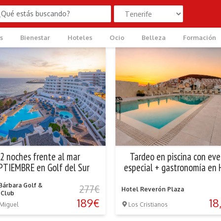
s
Bienestar
Hoteles
Ocio
Belleza
Formación
2 noches frente al mar
Tardeo en piscina con ev
PTIEMBRE en Golf del Sur
especial + gastronomía en 
Reverón Plaza
Bárbara Golf &
277€
Hotel Reverón Plaza
 Club
189€
18
Miguel
Los Cristianos