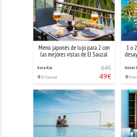
Menú japonés de lujo para 2 con
1 o 
las mejores vistas de El Sauzal
desay
64€
Sora Kai
Hotel 
49€
El Sauzal
Puer