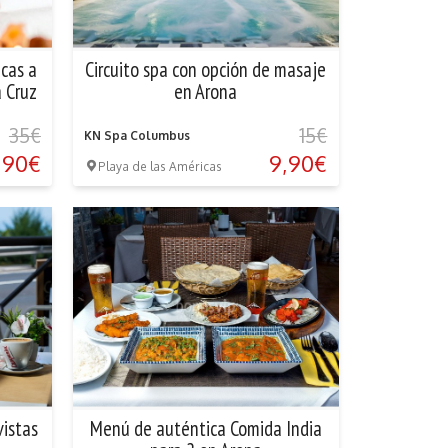
icas a
Circuito spa con opción de masaje
a Cruz
en Arona
35€
15€
KN Spa Columbus
,90€
9,90€
Playa de las Américas
vistas
Menú de auténtica Comida India