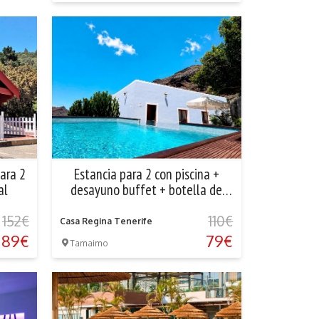
para 2
Estancia para 2 con piscina +
al
desayuno buffet + botella de
cava en Santiago...
152€
110€
Casa Regina Tenerife
89€
79€
Tamaimo