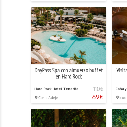
DayPass Spa con almuerzo buffet
Visit
en Hard Rock
110€
Hard Rock Hotel Tenerife
Caña y
69€
Costa Adeje
Icod