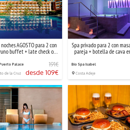
2 noches AGOSTO para 2 con
Spa privado para 2 con mas
uno buffet + late check out
pareja + botella de cava e
+ pack de...
Spa Isabel
191€
Puerto Palace
Bio Spa Isabel
desde 109€
to de la Cruz
Costa Adeje