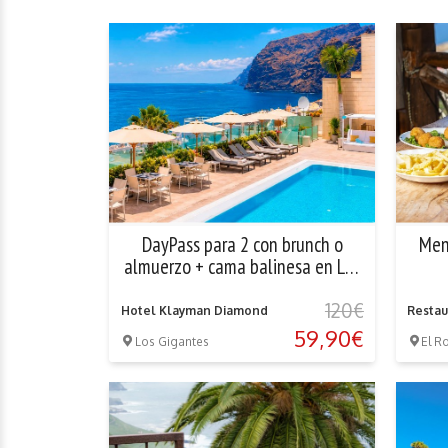
DayPass para 2 con brunch o
Men
almuerzo + cama balinesa en Los
Gigantes
120€
Hotel Klayman Diamond
Restau
59,90€
Los Gigantes
El R