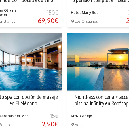
out en un...
n Olivina
150€
Hotel Mar y Sol
otel
69,90€
Cristianos
Los Cristianos
ito spa con opción de masaje
NightPass con cena + acce
en El Médano
piscina infinity en Rooftop
vista mar
15€
 Arenas del Mar
MYND Adeje
9,90€
Médano
Adeje