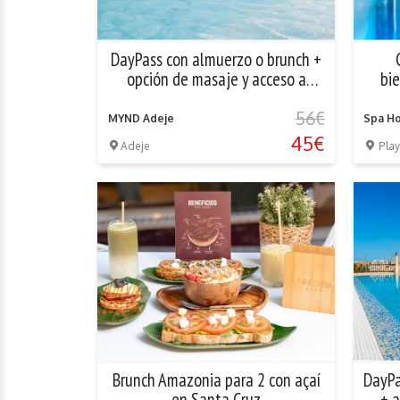
DayPass con almuerzo o brunch +
opción de masaje y acceso a
bi
piscina infinity
56€
MYND Adeje
Spa Ho
45€
Adeje
Play
Brunch Amazonia para 2 con açaí
DayPa
en Santa Cruz
+ a