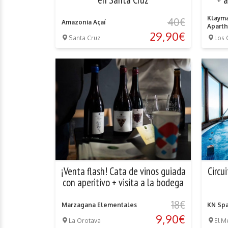
Klayma
40€
Amazonia Açaí
Aparth
29,90€
Santa Cruz
Los 
¡Venta flash! Cata de vinos guiada
Circu
con aperitivo + visita a la bodega
18€
Marzagana Elementales
KN Spa
9,90€
La Orotava
El 