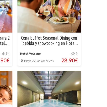
para 2
Cena buffet Seasonal Dining con
tel
bebida y showcooking en Hotel
Vulcano
40€
38€
Hotel Vulcano
,90€
28,90€
Playa de las Américas