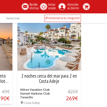
Recibir
Iniciar
Atención
ofertas
sesión
al cliente
¡Promociona tu negocio!
Servicios
ento
2 noches cerca del mar para 2 en
Hotel
Costa Adeje
Hilton Vacation Club
49€
420€
Sunset Harbour Club
,90€
269€
Tenerife
Costa Adeje