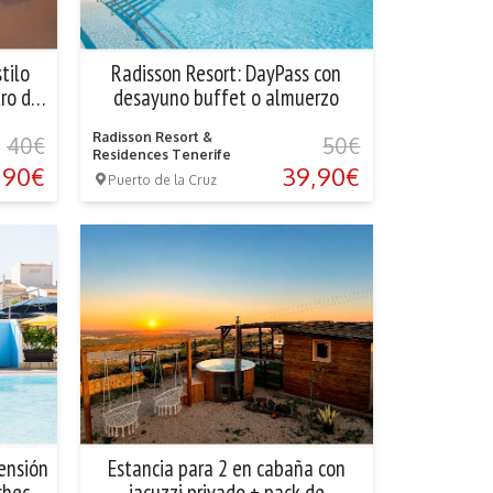
tilo
Radisson Resort: DayPass con
tro de
desayuno buffet o almuerzo
Radisson Resort &
40€
50€
Residences Tenerife
,90€
39,90€
Puerto de la Cruz
ensión
Estancia para 2 en cabaña con
check
jacuzzi privado + pack de