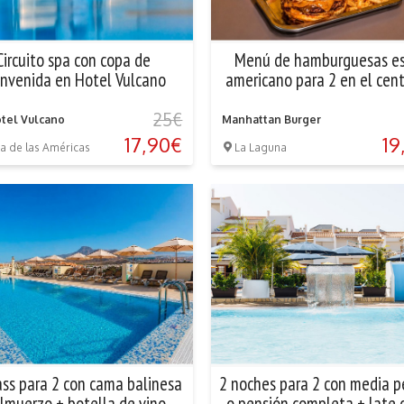
Circuito spa con copa de
Menú de hamburguesas es
envenida en Hotel Vulcano
americano para 2 en el cen
La Laguna
25€
tel Vulcano
Manhattan Burger
17,90€
19
a de las Américas
La Laguna
ss para 2 con cama balinesa
2 noches para 2 con media p
lmuerzo + botella de vino
o pensión completa + late 