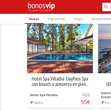
Nuevo
Top ventas
Viajes
Restaurante
Hotel Spa Villalba: DayPass Spa
con brunch o almuerzo en plena
SE
naturaleza
Santa 
90€
Hotel Spa Villalba
Ocean
55€
Vilaflor
San 