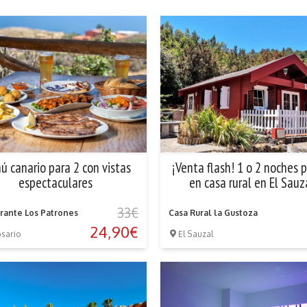
ú canario para 2 con vistas
¡Venta flash! 1 o 2 noches 
espectaculares
en casa rural en El Sauz
33€
rante Los Patrones
Casa Rural la Gustoza
24,90€
osario
El Sauzal