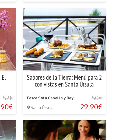
 El
Sabores de la Tierra: Menú para 2
con vistas en Santa Úrsula
52€
50€
Tasca Sota Caballo y Rey
,90€
29,90€
Santa Úrsula