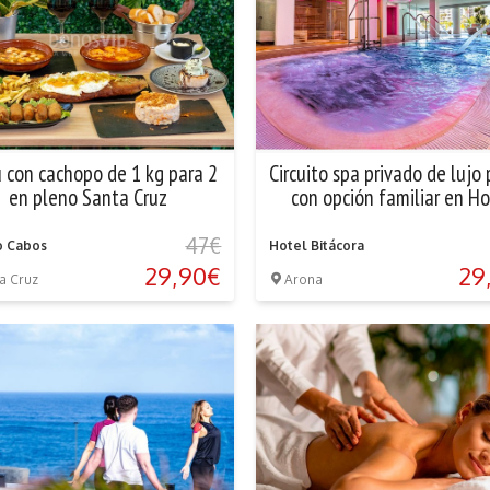
 con cachopo de 1 kg para 2
Circuito spa privado de lujo 
en pleno Santa Cruz
con opción familiar en Ho
Bitácora
47€
o Cabos
Hotel Bitácora
29,90€
29
a Cruz
Arona