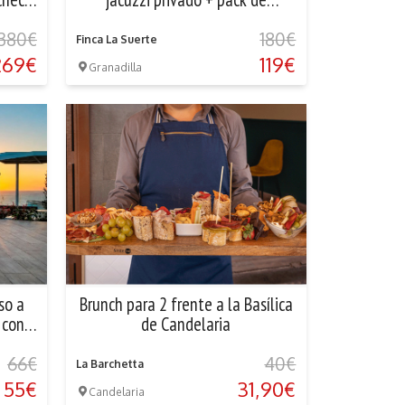
bienvenida
380€
180€
Finca La Suerte
269€
119€
Granadilla
so a
Brunch para 2 frente a la Basílica
 con
de Candelaria
66€
40€
La Barchetta
55€
31,90€
Candelaria