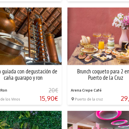
a guiada con degustación de
Brunch coqueto para 2 en
caña guarapo y ron
Puerto de la Cruz
20€
 Ron
Arena Crepe Café
15,90€
29
 de los Vinos
Puerto de la cruz