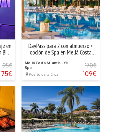
aje en
DayPass para 2 con almuerzo +
n Bio
opción de Spa en Meliá Costa
Atlantis
Meliá Costa Atlantis - YHI
95€
170€
Spa
75€
109€
Puerto de la Cruz