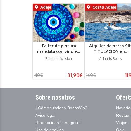
Adeje
Costa Adeje
Taller de pintura
Alquiler de barco SI
mandala con vino +...
TITULACIÓN en...
Painting Session
Atlantis Boats
31,90€
11
40€
160€
Sobre nosotros
Ofert
¿Cómo funciona BonosVip?
Noveda
Aviso legal
Restaur
¡Promociona tu negocio!
Viajes
Uso de cookies
Ocio