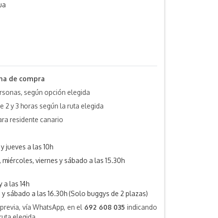
ua
cha de compra
ersonas, según opción elegida
e 2 y 3 horas según la ruta elegida
ara residente canario
y jueves a las 10h
, miércoles, viernes y sábado a las 15.30h
 a las 14h
s y sábado a las 16.30h (Solo buggys de 2 plazas)
 previa, vía WhatsApp, en el
692 608 035
indicando
 ruta elegida