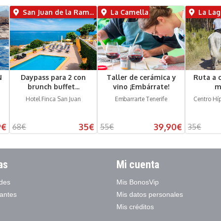
San Juan de la Rambla
La Camella
La La
N
Daypass para 2 con
Taller de cerámica y
Ruta a 
brunch buffet...
vino ¡Embárrate!
m
Hotel Finca San Juan
Embarrarte Tenerife
Centro Hí
9€
35€
39,90€
68€
55€
35€
as
Mi cuenta
des
Mis BonosVip
antes
Mis datos personales
Mis créditos