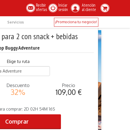
Recibir
Iniciar
Atención
ofertas
sesión
al cliente
¡Promociona tu negocio!
Servicios
 para 2 con snack + bebidas
op Buggy Adventure
Elige tu ruta
Descuento
Precio
32%
109,00 €
ara comprar:
2
D
02
H
54
M
16
S
Comprar