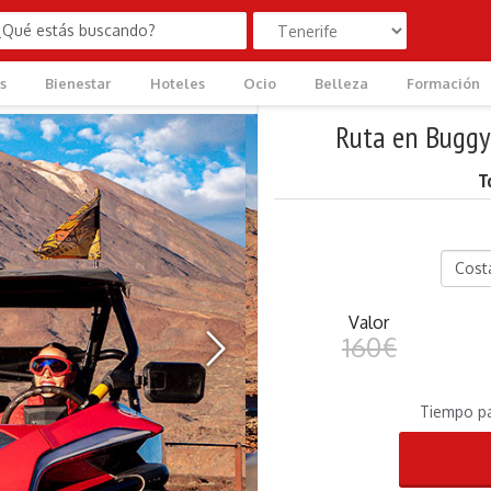
s
Bienestar
Hoteles
Ocio
Belleza
Formación
Ruta en Buggy
T
Valor
›
160€
Tiempo p