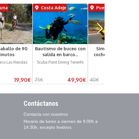
guna
Costa Adeje
Puerto de la Cruz
caballo de 90
Bautismo de buceo con
Simulador con un
inutos
salida en barco...
coche legendario +...
pico Las Riendas
Scuba Point Diving Tenerife
7 Drive
19,90€
49,90€
19,90
75€
40€
Contáctanos
Contacta con nosotros
Horario de lunes a viernes de 9:00h a
14:30h, excepto festivos.