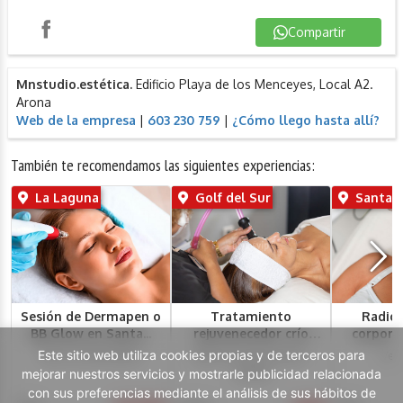
Compartir
Instagram
Compartir
Mnstudio.estética.
Edificio Playa de los Menceyes, Local A2.
Arona
Web de la empresa
|
603 230 759
|
¿Cómo llego hasta allí?
También te recomendamos las siguientes experiencias:
La Laguna
Golf del Sur
Santa 
Sesión de Dermapen o
Tratamiento
Radiof
BB Glow en Santa...
rejuvenecedor crío
corporal
facial...
Este sitio web utiliza cookies propias y de terceros para
Vida a la Piel Estética
Bahia Principe Fantasia 
Verd
mejorar nuestros servicios y mostrarle publicidad relacionada
Tenerife
con sus preferencias mediante el análisis de sus hábitos de