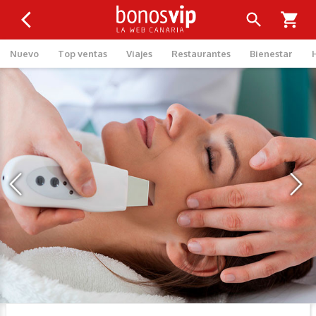
Nuevo
Top ventas
Viajes
Restaurantes
Bienestar
‹
›