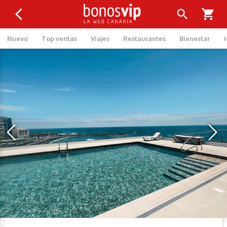
Nuevo
Top ventas
Viajes
Restaurantes
Bienestar
‹
›