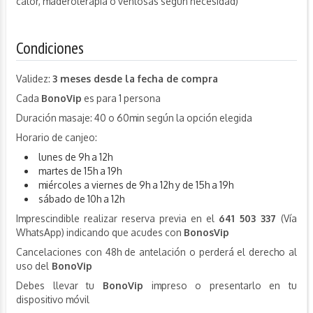
calor, maderoterapia o ventosas según necesidad)
Condiciones
Validez:
3 meses desde la fecha de compra
Cada
BonoVip
es para 1 persona
Duración masaje: 40 o 60min según la opción elegida
Horario de canjeo:
lunes de 9h a 12h
martes de 15h a 19h
miércoles a viernes de 9h a 12h y de 15h a 19h
sábado de 10h a 12h
Imprescindible realizar reserva previa en el
641 503 337
(Vía
WhatsApp) indicando que acudes con
BonosVip
Cancelaciones con 48h de antelación o perderá el derecho al
uso del
BonoVip
Debes llevar tu
BonoVip
impreso o presentarlo en tu
dispositivo móvil