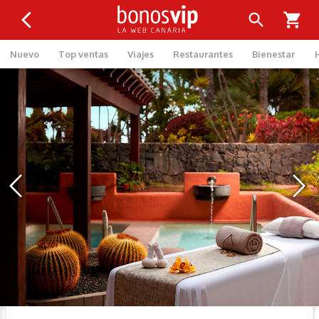
Nuevo
Top ventas
Viajes
Restaurantes
Bienestar
‹
›