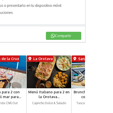
o o presentarlo en tu dispositivo móvil
luciones
Compartir
 de la Cruz
La Orotava
Santa Úrsula
 para 2 con
Menú Italiano para 2 en
Brunch gourmet para 
al mar para...
la Orotava...
con vistas en...
nda Chill Out
Capricho Dulce & Salado
Tasca Sota Caballo y Rey