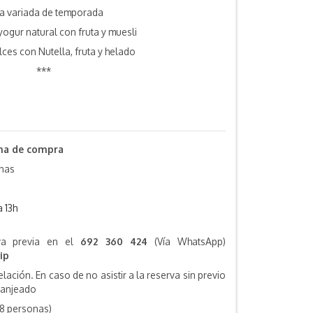
ta variada de temporada
ogur natural con fruta y muesli
lces con Nutella, fruta y helado
***
cha de compra
onas
a 13h
rva previa en el
692 360 424
(Vía WhatsApp)
ip
ación. En caso de no asistir a la reserva sin previo
canjeado
8 personas)