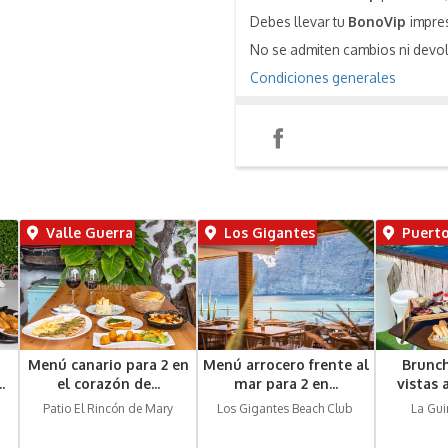
Debes llevar tu
BonoVip
impres
No se admiten cambios ni devo
Condiciones generales
Compartir
Instagram
:
Valle Guerra
Los Gigantes
Puerto
Menú canario para 2 en
Menú arrocero frente al
Brunch
.
el corazón de...
mar para 2 en...
vistas 
Patio El Rincón de Mary
Los Gigantes Beach Club 
La Gui