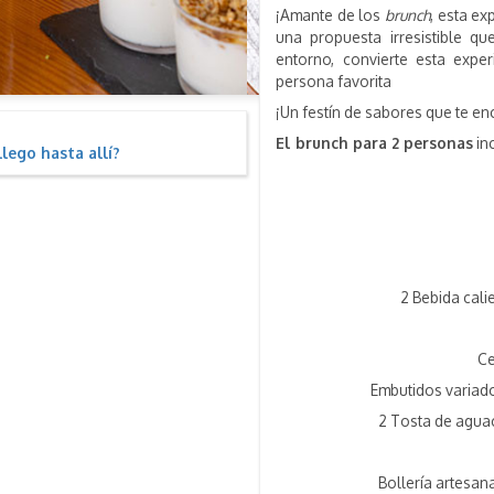
¡Amante de los
brunch
, esta ex
una propuesta irresistible qu
entorno, convierte esta exper
persona favorita
¡Un festín de sabores que te e
r
El brunch para 2 personas
in
lego hasta allí?
2 Bebida calie
Ce
Embutidos variado
2 Tosta de agua
Bollería artesana