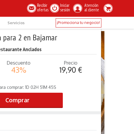
Recibir
Iniciar
Atención
ofertas
sesión
al cliente
¡Promociona tu negocio!
Servicios
 para 2 en Bajamar
estaurante Anclados
Descuento
Precio
43%
19,90 €
ara comprar:
1
D
02
H
51
M
45
S
Comprar