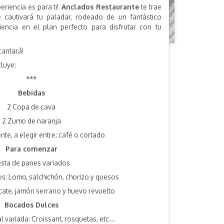
periencia es para ti!
Anclados Restaurante
te trae
e cautivará tu paladar, rodeado de un fantástico
iencia en el plan perfecto para disfrutar con tu
ncantará!
cluye:
***
Bebidas
2 Copa de cava
2 Zumo de naranja
nte, a elegir entre: café o cortado
Para comenzar
sta de panes variados
s: Lomo, salchichón, chorizo y quesos
cate, jamón serrano y huevo revuelto
Bocados Dulces
l variada: Croissant, rosquetas, etc...