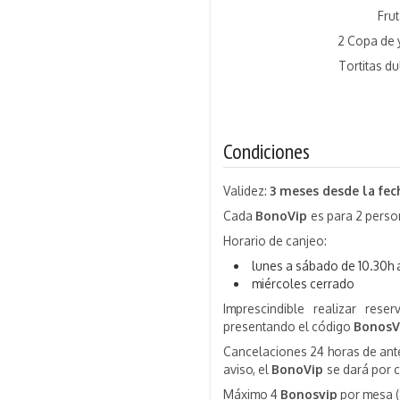
Fru
2 Copa de y
Tortitas du
Condiciones
Validez:
3 meses desde la fe
Cada
BonoVip
es para 2 pers
Horario de canjeo:
lunes a sábado de 10.30h 
miércoles cerrado
Imprescindible realizar rese
presentando el código
BonosV
Cancelaciones 24 horas de antel
aviso, el
BonoVip
se dará por 
Máximo 4
Bonosvip
por mesa (