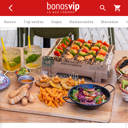
Nuevo
Top ventas
Viajes
Restaurantes
Bienestar
‹
›