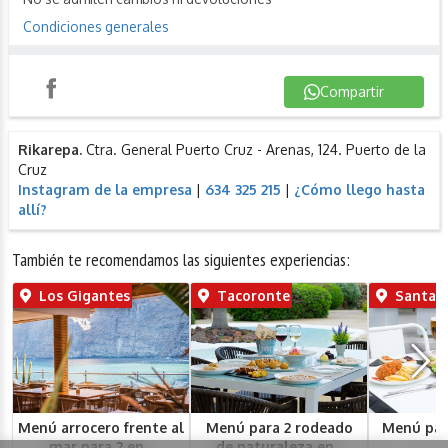
Condiciones generales
Compartir
Instagram
Compartir
Rikarepa.
Ctra. General Puerto Cruz - Arenas, 124. Puerto de la
Cruz
Instagram de la empresa
|
634 325 215
|
¿Cómo llego hasta
allí?
También te recomendamos las siguientes experiencias:
Los Gigantes
Tacoronte
Santa Ú
Menú arrocero frente al
Menú para 2 rodeado
Menú par
mar para 2 en...
de naturaleza en...
Ú