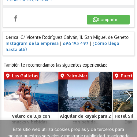
Compartir
Instagram
Compartir
Cerica.
C/ Vicente Rodríguez Galván, 11. San Miguel de Geneto
Instagram de la empresa
|
696 195 497
|
¿Cómo llego
hasta allí?
También te recomendamos las siguientes experiencias:
Las Galletas
Palm-Mar
Puerto 
Velero de lujo con
Alquiler de kayak para 2
Hotel Silk
snacks y bebidas...
con bebida...
DayPas
Este sitio web utiliza cookies propias y de terceros para
Soul¨s Maritime Club
Kayaking Shingi Adventures
Hotel Sil
mejorar nuestros servicios y mostrarle publicidad relacionada