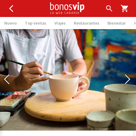
Nuevo
Top ventas
Viajes
Restaurantes
Bienestar
‹
›